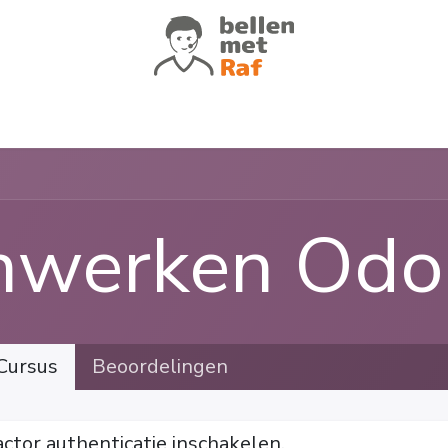
atures
Voor wie
Klantverhalen
Of
nwerken Odo
Cursus
Beoordelingen
actor authenticatie inschakelen.