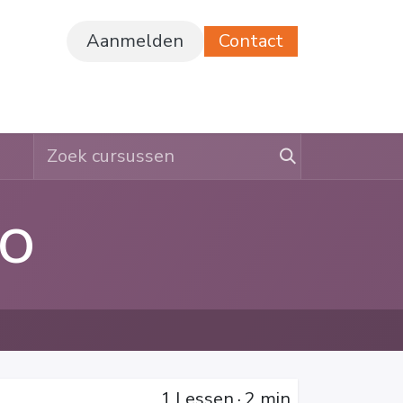
Aanmelden
Contact
ferte
Vacatures
o
1
Lessen
·
2 min