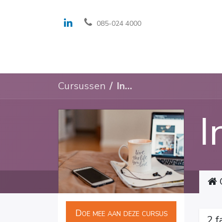
085-024 4000
Oplossingen en fe
Cursussen
Inwerken Odoo
I
Doe mee aan deze cursus
2 f