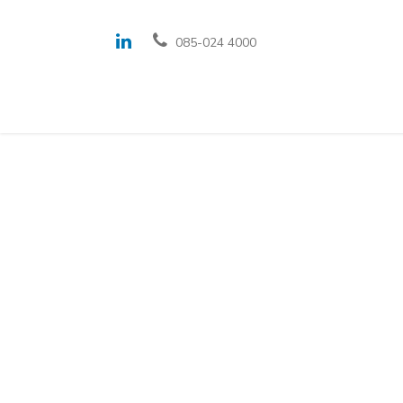
085-024 4000
Oplossingen en fe