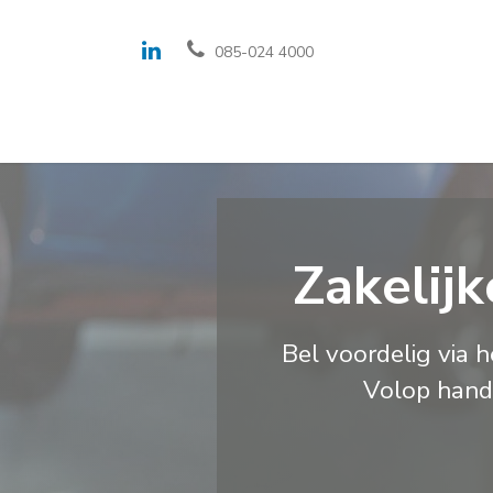
085-024 4000
Oplossingen en fe
Zakelij
Bel voordelig via 
Volop handi