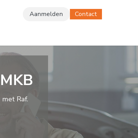
Aanmelden
Contact
ferte
Vacatures
t MKB
n met Raf.
n.