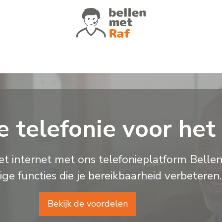
atures
Voor wie
Klantverhalen
Of
ke telefonie voor he
het internet met ons telefonieplatform Belle
ge functies die je bereikbaarheid verbetere
Bekijk de voordelen