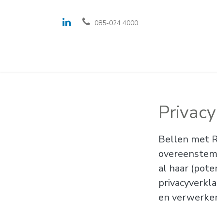
085-024 4000
Oplossingen en fe
Privacy
Bellen met R
overeenstemm
al haar (pote
privacyverkl
en verwerken