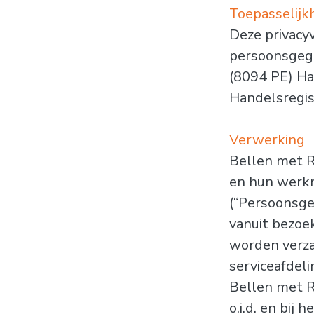
Toepasselijk
Deze privacy
persoonsgege
(8094 PE) Ha
Handelsregi
Verwerking
Bellen met Ra
en hun werkn
(“Persoonsge
vanuit bezoe
worden verza
serviceafdeli
Bellen met Ra
o.i.d. en bij