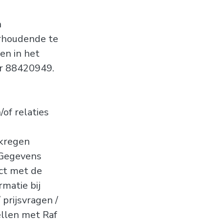
n
rhoudende te
en in het
r 88420949.
of relaties
rkregen
 Gegevens
act met de
rmatie bij
 prijsvragen /
ellen met Raf