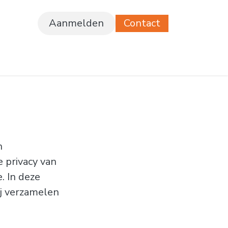
Aanmelden
Contact
ferte
Vacatures
n
 privacy van
. In deze
ij verzamelen