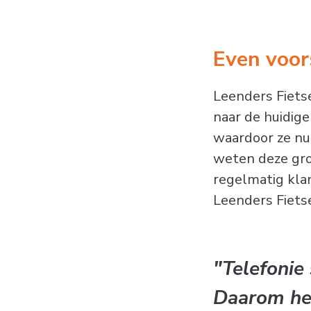
Even voors
Leenders Fiets
naar de huidige
waardoor ze nu
weten deze grot
regelmatig kl
Leenders Fiets
"Telefonie 
Daarom heb