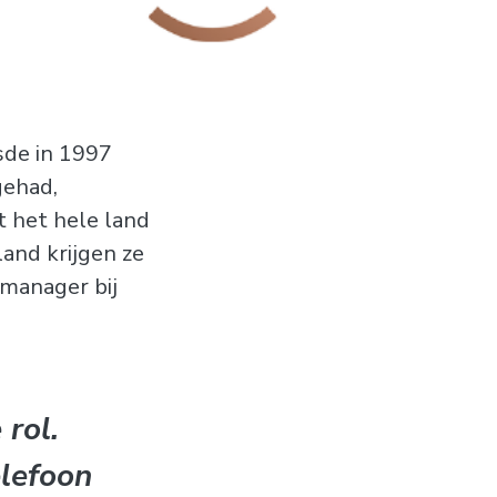
sde in 1997
gehad,
t het hele land
land krijgen ze
manager bij
 rol.
lefoon