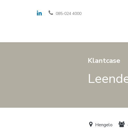
085-024 4000
Oplossingen en fe
Klantcase
Leende
Hengelo