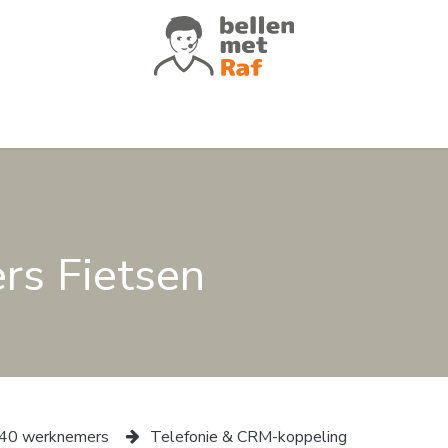
atures
Voor wie
Klantverhalen
Of
rs Fietsen
4​0 werknemers
Telefonie & CRM-koppeling