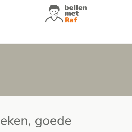
atures
Voor wie
Klantverhalen
Of
ieken, goede